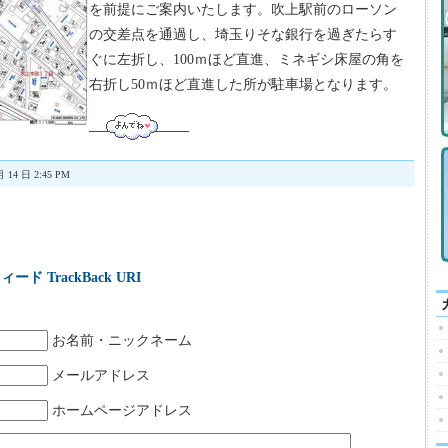
を前提にご案内いたします。吹上駅前のローソン
の交差点を通過し、埼玉りそな銀行を過ぎたらす
ぐに左折し、100ｍほど直進、ミネギシ床屋の角を
右折し50ｍほど直進した所が駐車場となります。
月 14 日 2:45 PM
ィード
TrackBack URI
お名前・ニックネーム
メールアドレス
ホームページアドレス