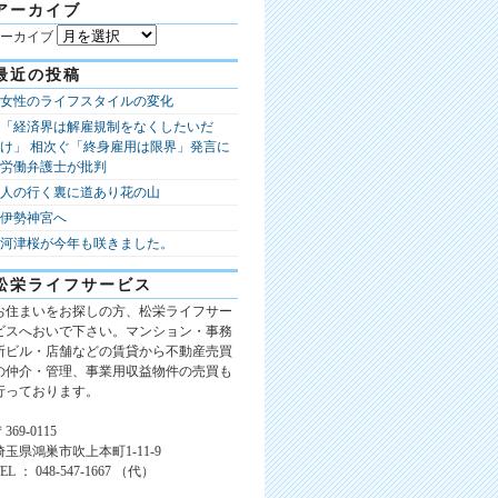
アーカイブ
ーカイブ
最近の投稿
女性のライフスタイルの変化
「経済界は解雇規制をなくしたいだ
け」 相次ぐ「終身雇用は限界」発言に
労働弁護士が批判
人の行く裏に道あり花の山
伊勢神宮へ
河津桜が今年も咲きました。
松栄ライフサービス
お住まいをお探しの方、松栄ライフサー
ビスへおいで下さい。マンション・事務
所ビル・店舗などの賃貸から不動産売買
の仲介・管理、事業用収益物件の売買も
行っております。
369-0115
埼玉県鴻巣市吹上本町1-11-9
TEL ： 048-547-1667 （代）