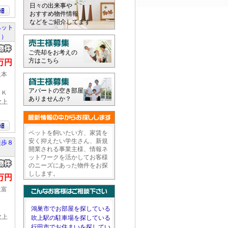
日々の出来事や
おすすめ物件情報
などをご紹介してます
ペット
。）
ご売却をお考えの
方はこちら
9万円
上本
アパートの空き部屋
ＤＫ
ありませんか？
吹上
ペットを飼いたい方、家賃を
安く抑えたい学生さん、新規
徒歩８
開業される事業主様、情報ネ
ットワークを活かしてお客様
のニーズにあった物件をお探
しします。
5万円
上富
Ｋ
鴻巣市でお部屋を探している
吹上
吹上駅の駐車場を探している
行田市でお住まいを探してい