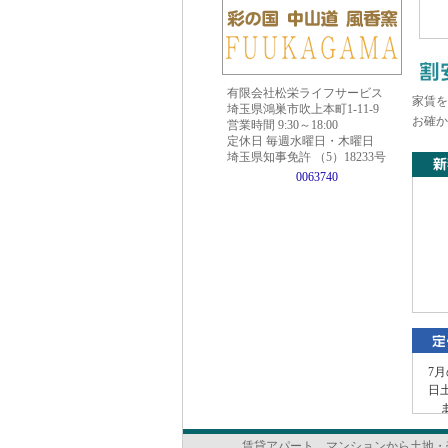
有限会社松栄ライフサービス
家賃を
埼玉県鴻巣市吹上本町1-11-9
お確か
営業時間 9:30～18:00
定休日 毎週水曜日・木曜日
埼玉県知事免許 （5）18233号
0063740
7
日
ま
出
賃貸アパート、マンションから土地・