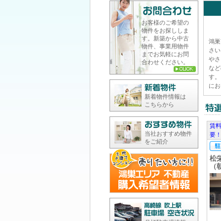
お客様のご希望の
物件をお探ししま
す。新築から中古
鴻巣
物件、事業用物件
さい
までお気軽にお問
やさ
合わせください。
など
す。
にお
新着物件情報は
こちらから
賃
当社おすすめ物件
要
をご紹介
松
（