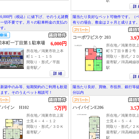
駅
6,000円（税込）に値下げ、そのうえ諸費
陽当たり良好なペット可物件です。（
は一切不要です。月々の駐車料金の支払の
有りの場合、敷金は２ヶ月と成ります
です。
コーポワビスケ 203
3.
栄本町一丁目第１駐車場
6,000円
所在地／鴻巣市吹
所在地／鴻巣市吹上本
町５丁目９番２号
町１－１－１５
間取り・形式／２
間取り・形式／平面
最寄駅／JR高崎線
最寄駅／
駅
宅新築中のみ等、短期契約のご利用も歓迎
陽当たり良好、買物、市役所、銀行等
します。そのうえペット相談可！
分以内
パイン H102
ハイパインE206
5万円
3.
所在地／鴻巣市吹上富
所在地／鴻巣市吹
士見４－４－１２
士見４－５－４
間取り・形式／３ＤＫ
間取り・形式／２
最寄駅／
最寄駅／JR高崎線
駅