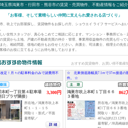
埼玉県鴻巣市・行田市・熊谷市の賃貸・売買物件、不動産情報をご紹介
「お客様、そして素晴らしい仲間に支えられ愛される店づくり」
市、吹上でお部屋探し、賃貸物件をお探しの方、ショウエイ ライフ サービスへお
。
しい女性スタッフが、真心をこめてご相談に応じます。マンション・事務所ビル・
の賃貸から土地、戸建の不動産売買の仲介・管理、事業用収益物件の売買も行って
また、相続問題、借地の処分もお任せください。弁護士、司法書士、税理士の先生
客様のお役に立てるようにお待ち致しております。
おすすめ賃貸物件、お買い得不動産
料改定！月々の駐車料金のみで諸費用不
☆ 北東側道路幅員7.1ｍで37ｍ接道の
！
件。 ☆
栄本町一丁目第４駐車場
鴻巣市吹上本町１丁目６６
3,300円
86
朝日プラザ隣接）
３番地
所在地／鴻巣市吹上本
所在地／鴻巣市吹
町１－１－１５
町1丁目６６３番地
間取り・形式／平面
間取り・形式／
最寄駅／
407m2(約123.12坪)
最寄駅／JR高崎線