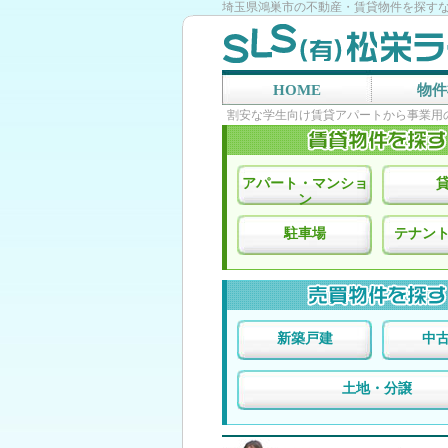
埼玉県鴻巣市の不動産・賃貸物件を探す
HOME
物件
割安な学生向け賃貸アパートから事業用
アパート・マンショ
ン
駐車場
テナン
新築戸建
中
土地・分譲