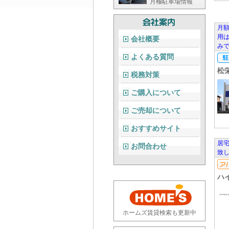
月極駐車場情報
月額
用
会社概要
み
よくある質問
松
税務対策
ご購入について
ご売却について
おすすめサイト
居
お問合わせ
致
ハイ
ホームズ賃貸検索も更新中