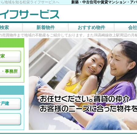
なら地域を知る松栄ライフサービスへ
新築・中古住宅や賃貸マンション・ア
検索
新着物件
おすすめ物件
会
の売買物件まで地域の不動産をご紹介しております。またJR高崎線吹上駅周辺の月
貸家
ト・事務所
古戸建