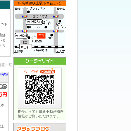
JR高崎線吹上駅下車徒歩7分
いで下
店舗
いま
と共
情報一覧
割安物
2万円
上本
携帯からでも最新不動産物件
情報がご覧いただけます。
吹上