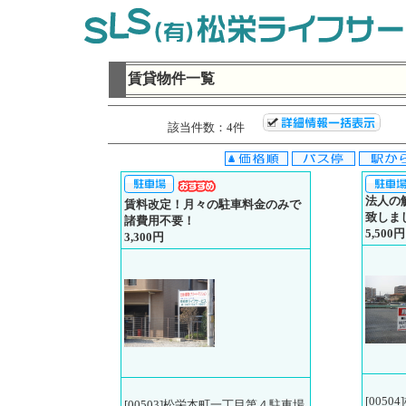
賃貸物件一覧
該当件数：4件
法人の
賃料改定！月々の駐車料金のみで
致しま
諸費用不要！
5,500円
3,300円
[005
[00503]松栄本町一丁目第４駐車場