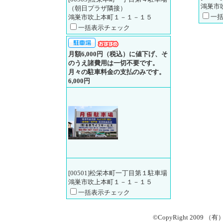
鴻巣市
（朝日プラザ隣接）
一
鴻巣市吹上本町１－１－１５
一括表示チェック
月額6,000円（税込）に値下げ、そ
のうえ諸費用は一切不要です。
月々の駐車料金の支払のみです。
6,000円
[00501]松栄本町一丁目第１駐車場
鴻巣市吹上本町１－１－１５
一括表示チェック
©CopyRight 2009 （有