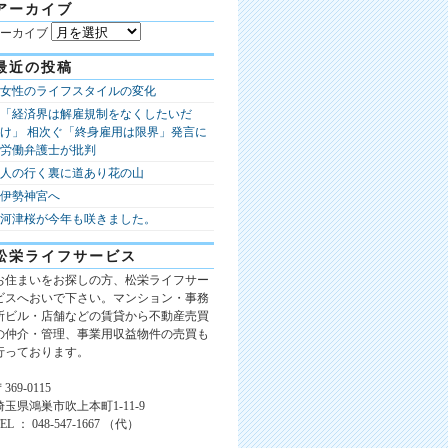
アーカイブ
ーカイブ
最近の投稿
女性のライフスタイルの変化
「経済界は解雇規制をなくしたいだ
け」 相次ぐ「終身雇用は限界」発言に
労働弁護士が批判
人の行く裏に道あり花の山
伊勢神宮へ
河津桜が今年も咲きました。
松栄ライフサービス
お住まいをお探しの方、松栄ライフサー
ビスへおいで下さい。マンション・事務
所ビル・店舗などの賃貸から不動産売買
の仲介・管理、事業用収益物件の売買も
行っております。
369-0115
埼玉県鴻巣市吹上本町1-11-9
TEL ： 048-547-1667 （代）