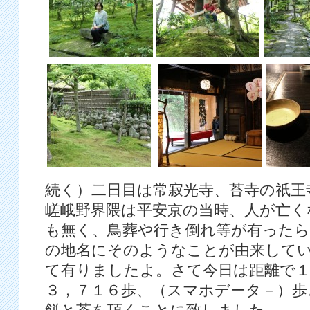
続く）二日目は常寂光寺、苔寺の祇王
嵯峨野界隈は平安京の当時、人が亡く
も無く、鳥葬や行き倒れ等が有ったら
の地名にそのようなことが由来して
て有りましたよ。さて今日は距離で１
３，７１６歩、（スマホデータ－）歩