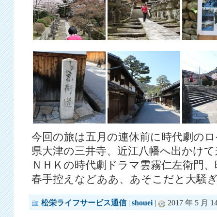
今回の旅は五月の連休前に時代劇のロ
県大津の三井寺、近江八幡へ出かけて
ＮＨＫの時代劇ドラマ雲霧仁左衛門、
春手控えなどああ、あそこだと大騒
松栄ライフサービス通信
|
shouei
|
2017 年 5 月 14