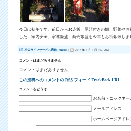
今日は初午です。前日からお赤飯、尾頭付きの鯛、野菜やお
した。家内安全、家運隆盛、商売繁盛を今年もお祈念致しま
松栄ライフサービス通信
|
shouei
|
2017 年 3 月 8 日 9:55 AM
コメントはまだありません
コメントはまだありません。
この投稿へのコメントの
RSS
フィード
TrackBack URI
コメントをどうぞ
お名前・ニックネー
メールアドレス
ホームページアドレ