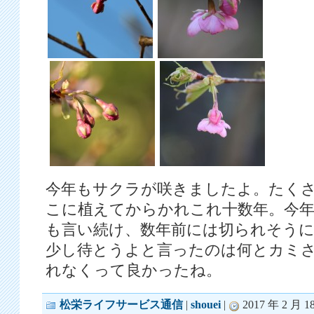
今年もサクラが咲きましたよ。たく
こに植えてからかれこれ十数年。今
も言い続け、数年前には切られそう
少し待とうよと言ったのは何とカミ
れなくって良かったね。
松栄ライフサービス通信
|
shouei
|
2017 年 2 月 1