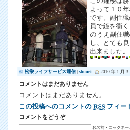
この鐘楼は勝
よって１０年
です。副住職
員で鐘を衝く
のうえ副住職
し、とても良
出来ました。
松栄ライフサービス通信
|
shouei
|
2010 年 1 月 3 
コメントはまだありません
コメントはまだありません。
この投稿へのコメントの
RSS
フィー
コメントをどうぞ
お名前・ニックネー