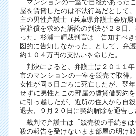
マンションの一室で自殺があったこ
屋を賃貸したのは不法行為だとして、
主の男性弁護士（兵庫県弁護士会所属
害賠償を求めた訴訟の判決が２８日、
った。杉浦一輝裁判官は「告知すべき
図的に告知しなかった」として、弁護
約１０４万円の支払いを命じた。
判決によると、弁護士は２０１１年
市のマンションの一室を競売で取得。
女性が同５日ごろに死亡したが、翌年
せずに男性とこの部屋の賃貸借契約を
に引っ越したが、近所の住人から自殺
退去。９月２０日に契約解除を通告し
裁判で弁護士は「競売後の手続きは
殺の報告を受けないまま部屋の明け