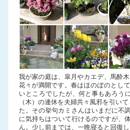
我が家の庭は、皐月やカエデ、馬酔
花々が満開です。春はほのぼのとし
いところでしたが、何と事もあろう
（木）の連休を夫婦共々風邪を引いて
た。その挙句カミさんはいまだに不
に気持ちはついて行けるのですが、
ん。少し前までは、一晩寝ると回復し