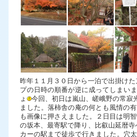
昨年１１月３０日から一泊で出掛けた
プの日時の順番が逆に成ってしまい
ょ
今回、初日は嵐山、嵯峨野の常寂
ました。落柿舎の庵の何とも風情の有
も画像に押さえました。２日目は明智
の坂本、最寄駅で降り、比叡山延暦寺
カーの駅まで徒歩で行きました。穴太