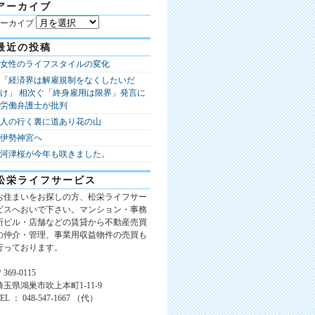
アーカイブ
ーカイブ
最近の投稿
女性のライフスタイルの変化
「経済界は解雇規制をなくしたいだ
け」 相次ぐ「終身雇用は限界」発言に
労働弁護士が批判
人の行く裏に道あり花の山
伊勢神宮へ
河津桜が今年も咲きました。
松栄ライフサービス
お住まいをお探しの方、松栄ライフサー
ビスへおいで下さい。マンション・事務
所ビル・店舗などの賃貸から不動産売買
の仲介・管理、事業用収益物件の売買も
行っております。
369-0115
埼玉県鴻巣市吹上本町1-11-9
TEL ： 048-547-1667 （代）