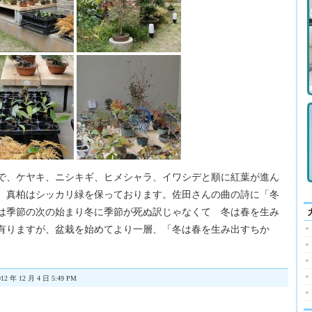
で、ケヤキ、ニシキギ、ヒメシャラ、イワシデと順に紅葉が進ん
、真柏はシッカリ緑を保っております。佐田さんの曲の詩に「冬
は季節の次の始まり冬に季節が死ぬ訳じゃなくて 冬は春を生み
有りますが、盆栽を始めてより一層、「冬は春を生み出すちか
12 年 12 月 4 日 5:49 PM