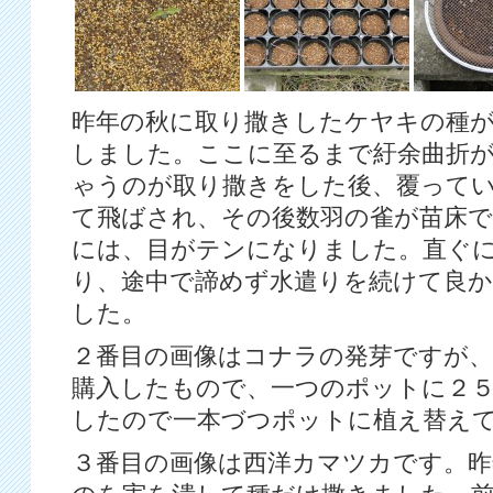
昨年の秋に取り撒きしたケヤキの種
しました。ここに至るまで紆余曲折
ゃうのが取り撒きをした後、覆って
て飛ばされ、その後数羽の雀が苗床
には、目がテンになりました。直ぐ
り、途中で諦めず水遣りを続けて良
した。
２番目の画像はコナラの発芽ですが、
購入したもので、一つのポットに２
したので一本づつポットに植え替え
３番目の画像は西洋カマツカです。