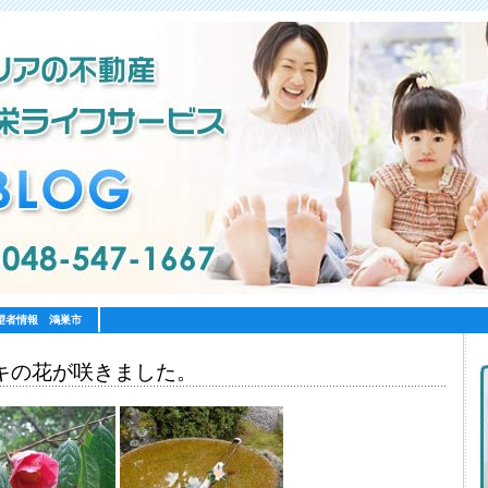
望者情報 鴻巣市
キの花が咲きました。