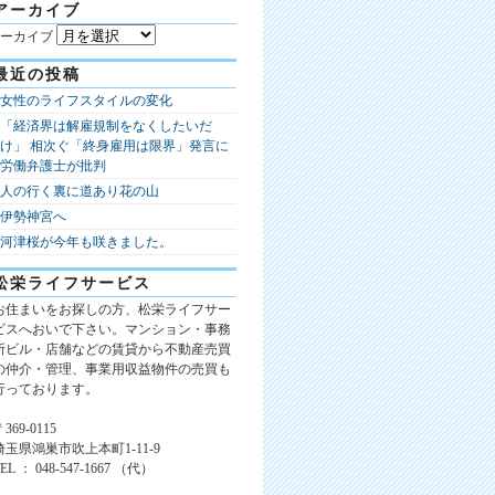
アーカイブ
ーカイブ
最近の投稿
女性のライフスタイルの変化
「経済界は解雇規制をなくしたいだ
け」 相次ぐ「終身雇用は限界」発言に
労働弁護士が批判
人の行く裏に道あり花の山
伊勢神宮へ
河津桜が今年も咲きました。
松栄ライフサービス
お住まいをお探しの方、松栄ライフサー
ビスへおいで下さい。マンション・事務
所ビル・店舗などの賃貸から不動産売買
の仲介・管理、事業用収益物件の売買も
行っております。
369-0115
埼玉県鴻巣市吹上本町1-11-9
TEL ： 048-547-1667 （代）