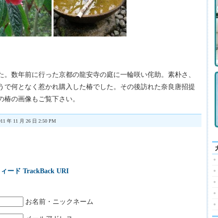
た。数年前に行った京都の龍安寺の庭に一輪咲い侘助。素朴さ、
うで何となく惹かれ購入した椿でした。その後訪れた奈良唐招提
の椿の画像もご覧下さい。
11 年 11 月 26 日 2:50 PM
ィード
TrackBack URI
お名前・ニックネーム