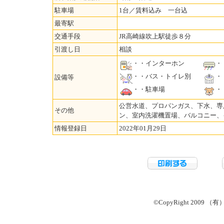
駐車場
1台／賃料込み 一台込
最寄駅
交通手段
JR高崎線吹上駅徒歩８分
引渡し日
相談
・・インターホン
・
・・バス・トイレ別
・
設備等
・・駐車場
・
公営水道、プロパンガス、下水、専
その他
ン、室内洗濯機置場、バルコニー、
情報登録日
2022年01月29日
©CopyRight 2009 （有