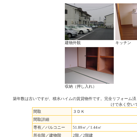
建物外観
キッチン
収納（押し入れ）
築年数は古いですが、積水ハイムの賃貸物件です。完全リフォーム済
けで永く空い
間取
３ＤＫ
間取詳細
専有／バルコニー
51.89㎡／1.44㎡
所在階／建物階
2階／2階建